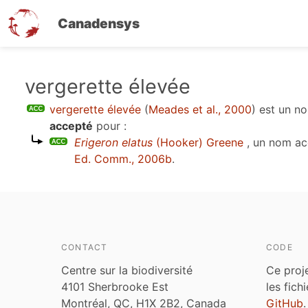
Canadensys
Aller
vergerette élevée
au
vergerette élevée
(
Meades et al., 2000
)
est un n
contenu
accepté
pour :
principal
Erigeron elatus
(Hooker) Greene
, un nom ac
Ed. Comm., 2006b
.
CONTACT
CODE
Centre sur la biodiversité
Ce proj
4101 Sherbrooke Est
les fich
Montréal, QC, H1X 2B2, Canada
GitHub
.