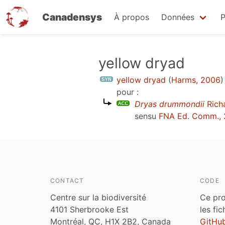
Canadensys
À propos
Données
P
Aller
yellow dryad
au
yellow dryad
(
Harms, 2006
)
contenu
pour :
principal
Dryas drummondii
Rich
sensu
FNA Ed. Comm., 
CONTACT
CODE
Centre sur la biodiversité
Ce pro
4101 Sherbrooke Est
les fi
Montréal, QC, H1X 2B2, Canada
GitHu