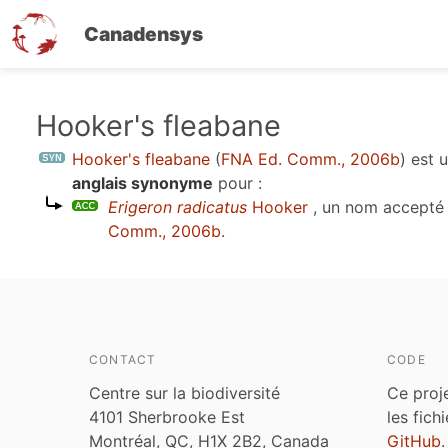
Canadensys
Aller
Hooker's fleabane
au
Hooker's fleabane
(
FNA Ed. Comm., 2006b
)
est 
contenu
anglais synonyme
pour :
principal
Erigeron radicatus
Hooker
, un nom accepté
Comm., 2006b
.
CONTACT
CODE
Centre sur la biodiversité
Ce proj
4101 Sherbrooke Est
les fich
Montréal, QC, H1X 2B2, Canada
GitHub
.