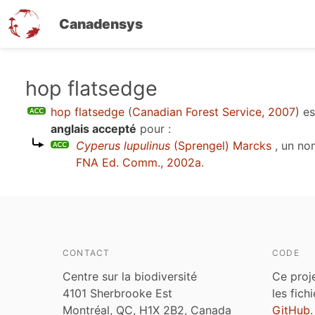
Canadensys
Aller
hop flatsedge
au
hop flatsedge
(
Canadian Forest Service, 2007
)
es
contenu
anglais accepté
pour :
principal
Cyperus lupulinus
(Sprengel) Marcks
, un no
FNA Ed. Comm., 2002a
.
CONTACT
CODE
Centre sur la biodiversité
Ce proj
4101 Sherbrooke Est
les fich
Montréal, QC, H1X 2B2, Canada
GitHub
.