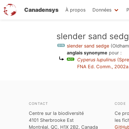
Canadensys
À propos
Données
P
Aller
slender sand sed
au
slender sand sedge
(Oldham 
contenu
anglais synonyme
pour :
principal
Cyperus lupulinus
(Spre
FNA Ed. Comm., 2002a
CONTACT
CODE
Centre sur la biodiversité
Ce pro
4101 Sherbrooke Est
les fi
Montréal, QC, H1X 2B2, Canada
GitHu