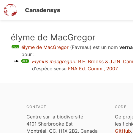
Canadensys
Aller
élyme de MacGregor
au
élyme de MacGregor
(Favreau)
est un nom
verna
contenu
pour :
principal
Elymus macgregorii
R.E. Brooks & J.J.N. Cam
d'espèce sensu
FNA Ed. Comm., 2007
.
CONTACT
CODE
Centre sur la biodiversité
Ce proj
4101 Sherbrooke Est
les fich
Montréal, QC, H1X 2B2, Canada
GitHub
.