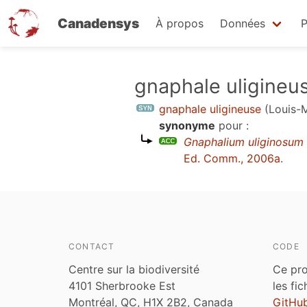
Canadensys
À propos
Données
P
Aller
gnaphale uligineu
au
gnaphale uligineuse
(Louis-M
contenu
synonyme
pour :
principal
Gnaphalium uliginosum
Ed. Comm., 2006a
.
CONTACT
CODE
Centre sur la biodiversité
Ce pro
4101 Sherbrooke Est
les fi
Montréal, QC, H1X 2B2, Canada
GitHu