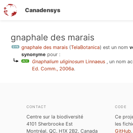
Canadensys
Aller
gnaphale des marais
au
gnaphale des marais
(
TelaBotanica
)
est un nom
v
contenu
synonyme
pour :
principal
Gnaphalium uliginosum
Linnaeus
, un nom ac
Ed. Comm., 2006a
.
CONTACT
CODE
Centre sur la biodiversité
Ce proj
4101 Sherbrooke Est
les fich
Montréal, QC, H1X 2B2, Canada
GitHub
.