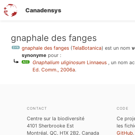
Canadensys
Aller
gnaphale des fanges
au
gnaphale des fanges
(
TelaBotanica
)
est un nom
v
contenu
synonyme
pour :
principal
Gnaphalium uliginosum
Linnaeus
, un nom ac
Ed. Comm., 2006a
.
CONTACT
CODE
Centre sur la biodiversité
Ce proj
4101 Sherbrooke Est
les fich
Montréal, QC, H1X 2B2, Canada
GitHub
.