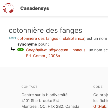
Canadensys
Aller
cotonnière des fanges
au
cotonnière des fanges
(
TelaBotanica
)
est un no
contenu
synonyme
pour :
principal
Gnaphalium uliginosum
Linnaeus
, un nom ac
Ed. Comm., 2006a
.
CONTACT
CODE
Centre sur la biodiversité
Ce proj
4101 Sherbrooke Est
les fich
Montréal, QC, H1X 2B2, Canada
GitHub
.