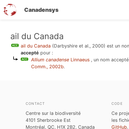
Canadensys
Aller
ail du Canada
au
ail du Canada
(Darbyshire et al., 2000)
est un n
contenu
accepté
pour :
principal
Allium canadense
Linnaeus
, un nom accepté
Comm., 2002b
.
CONTACT
CODE
Centre sur la biodiversité
Ce proj
4101 Sherbrooke Est
les fich
Montréal, QC, H1X 2B2, Canada
GitHub
.