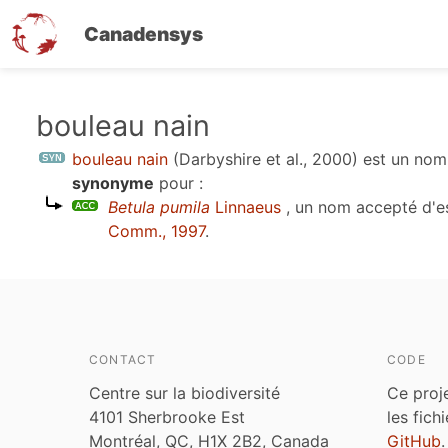
Canadensys
Aller
bouleau nain
au
bouleau nain
(Darbyshire et al., 2000)
est un no
contenu
synonyme
pour :
principal
Betula pumila
Linnaeus
, un nom accepté d'
Comm., 1997
.
CONTACT
CODE
Centre sur la biodiversité
Ce proj
4101 Sherbrooke Est
les fich
Montréal, QC, H1X 2B2, Canada
GitHub
.