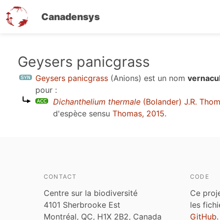
Canadensys
Aller
Geysers panicgrass
au
Geysers panicgrass
(Anions)
est un nom
vernacu
contenu
pour :
principal
Dichanthelium thermale
(Bolander) J.R. Tho
d'espèce sensu
Thomas, 2015
.
CONTACT
CODE
Centre sur la biodiversité
Ce proj
4101 Sherbrooke Est
les fich
Montréal, QC, H1X 2B2, Canada
GitHub
.