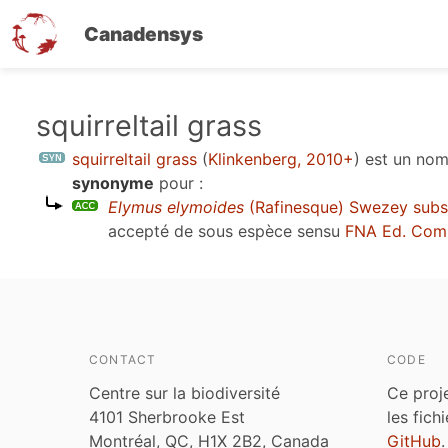
Canadensys
Aller
squirreltail grass
au
squirreltail grass
(
Klinkenberg, 2010+
)
est un no
contenu
synonyme
pour :
principal
Elymus elymoides
(Rafinesque) Swezey sub
accepté de sous espèce sensu
FNA Ed. Com
CONTACT
CODE
Centre sur la biodiversité
Ce proj
4101 Sherbrooke Est
les fich
Montréal, QC, H1X 2B2, Canada
GitHub
.