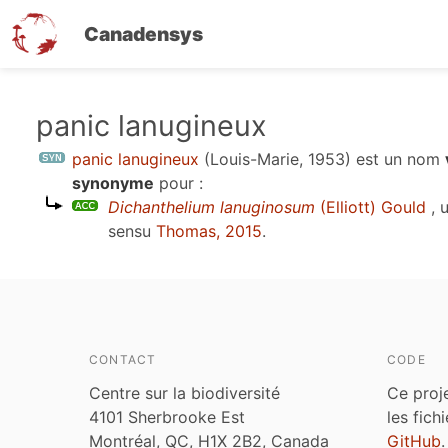
Canadensys
Aller
panic lanugineux
au
panic lanugineux
(Louis-Marie, 1953)
est un nom
contenu
synonyme
pour :
principal
Dichanthelium lanuginosum
(Elliott) Gould
, 
sensu
Thomas, 2015
.
CONTACT
CODE
Centre sur la biodiversité
Ce proj
4101 Sherbrooke Est
les fich
Montréal, QC, H1X 2B2, Canada
GitHub
.