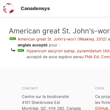
Canadensys
Aller
American great St. John's-wor
au
American great St. John's-wort
(
Weakley, 2012
)
e
contenu
anglais accepté
pour :
principal
Hypericum ascyron
subsp.
pyramidatum
(Ait
accepté de sous espèce sensu
FNA Ed. Com
CONTACT
CODE
Centre sur la biodiversité
Ce proj
4101 Sherbrooke Est
les fich
Montréal, QC, H1X 2B2, Canada
GitHub
.