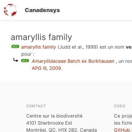
Canadensys
Aller
amaryllis family
au
amaryllis family
(Judd et al., 1999)
est un nom
ve
contenu
pour :
principal
Amaryllidaceae
Batch ex Borkhausen
, un no
APG III, 2009
.
CONTACT
CODE
Centre sur la biodiversité
Ce proj
4101 Sherbrooke Est
les fich
Montréal, QC, H1X 2B2, Canada
GitHub
.