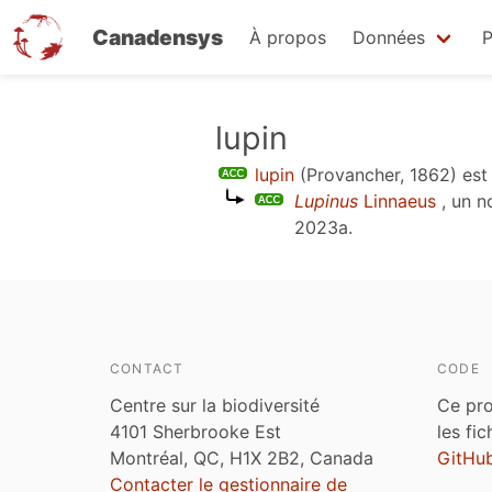
Canadensys
À propos
Données
P
Aller
lupin
au
lupin
(Provancher, 1862)
est
contenu
Lupinus
Linnaeus
, un n
principal
2023a
.
CONTACT
CODE
Centre sur la biodiversité
Ce pro
4101 Sherbrooke Est
les fi
Montréal, QC, H1X 2B2, Canada
GitHu
Contacter le gestionnaire de