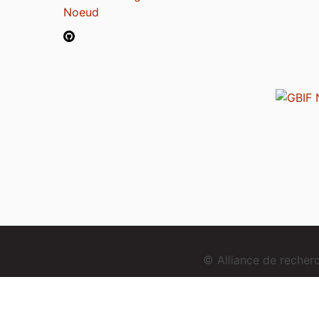
Noeud
© Alliance de reche