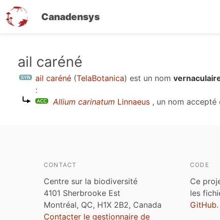
Canadensys
Aller
ail caréné
au
ail caréné
(
TelaBotanica
)
est un nom
vernaculair
contenu
:
principal
Allium carinatum
Linnaeus
, un nom accepté
CONTACT
CODE
Centre sur la biodiversité
Ce proj
4101 Sherbrooke Est
les fich
Montréal, QC, H1X 2B2, Canada
GitHub
.
Contacter le gestionnaire de