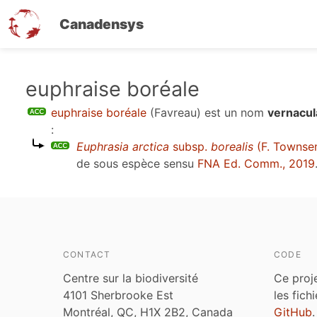
Canadensys
Aller
euphraise boréale
au
euphraise boréale
(Favreau)
est un nom
vernacul
contenu
:
principal
Euphrasia arctica
subsp.
borealis
(F. Townse
de sous espèce sensu
FNA Ed. Comm., 2019
CONTACT
CODE
Centre sur la biodiversité
Ce proj
4101 Sherbrooke Est
les fich
Montréal, QC, H1X 2B2, Canada
GitHub
.