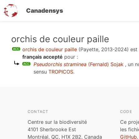
Canadensys
Aller
orchis de couleur paille
au
orchis de couleur paille
(Payette, 2013-2024)
est
contenu
français accepté
pour :
principal
Pseudorchis straminea
(Fernald) Sojak
, un 
sensu
TROPICOS
.
CONTACT
CODE
Centre sur la biodiversité
Ce proj
4101 Sherbrooke Est
les fich
Montréal, QC, H1X 2B2, Canada
GitHub
.