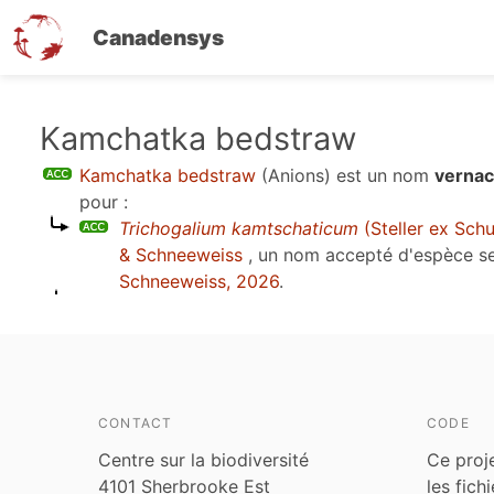
Canadensys
Aller
Kamchatka bedstraw
au
Kamchatka bedstraw
(Anions)
est un nom
vernac
contenu
pour :
principal
Trichogalium kamtschaticum
(Steller ex Schu
& Schneeweiss
, un nom accepté d'espèce 
Schneeweiss, 2026
.
CONTACT
CODE
Centre sur la biodiversité
Ce proj
4101 Sherbrooke Est
les fich