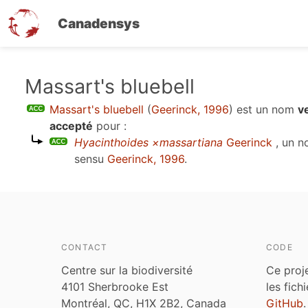
Canadensys
Aller
Massart's bluebell
au
Massart's bluebell
(
Geerinck, 1996
)
est un nom
v
contenu
accepté
pour :
principal
Hyacinthoides ×massartiana
Geerinck
, un n
sensu
Geerinck, 1996
.
CONTACT
CODE
Centre sur la biodiversité
Ce proj
4101 Sherbrooke Est
les fich
Montréal, QC, H1X 2B2, Canada
GitHub
.