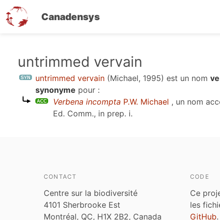
Canadensys
Aller
untrimmed vervain
au
untrimmed vervain
(Michael, 1995)
est un nom
ve
contenu
synonyme
pour :
principal
Verbena incompta
P.W. Michael
, un nom acc
Ed. Comm., in prep. i
.
CONTACT
CODE
Centre sur la biodiversité
Ce proj
4101 Sherbrooke Est
les fich
Montréal, QC, H1X 2B2, Canada
GitHub
.