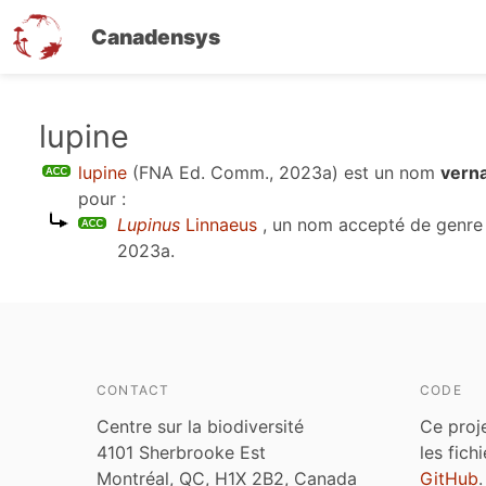
Canadensys
Aller
lupine
au
lupine
(FNA Ed. Comm., 2023a)
est un nom
verna
contenu
pour :
principal
Lupinus
Linnaeus
, un nom accepté de genre
2023a
.
CONTACT
CODE
Centre sur la biodiversité
Ce proj
4101 Sherbrooke Est
les fich
Montréal, QC, H1X 2B2, Canada
GitHub
.