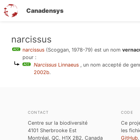
Canadensys
Aller
narcissus
au
narcissus
(Scoggan, 1978-79)
est un nom
vernacu
contenu
pour :
principal
Narcissus
Linnaeus
, un nom accepté de gen
2002b
.
CONTACT
CODE
Centre sur la biodiversité
Ce proj
4101 Sherbrooke Est
les fich
Montréal, QC, H1X 2B2, Canada
GitHub
.