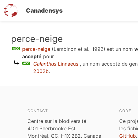
Canadensys
Aller
perce-neige
au
perce-neige
(Lambinon et al., 1992)
est un nom
v
contenu
accepté
pour :
principal
Galanthus
Linnaeus
, un nom accepté de gen
2002b
.
CONTACT
CODE
Centre sur la biodiversité
Ce proj
4101 Sherbrooke Est
les fich
Montréal, QC, H1X 2B2, Canada
GitHub
.