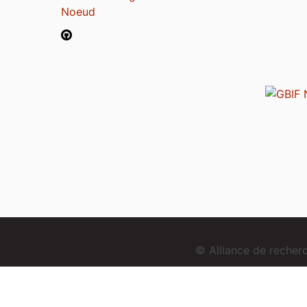
Noeud
© Alliance de reche