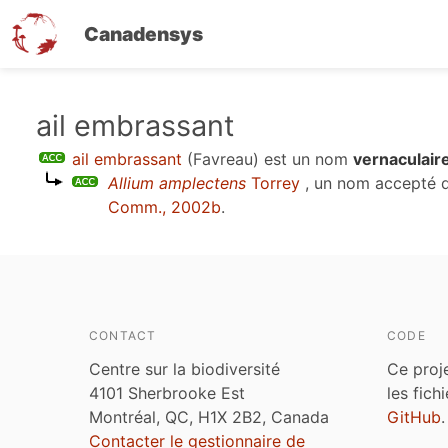
Canadensys
Aller
ail embrassant
au
ail embrassant
(Favreau)
est un nom
vernaculair
contenu
Allium amplectens
Torrey
, un nom accepté 
principal
Comm., 2002b
.
CONTACT
CODE
Centre sur la biodiversité
Ce proj
4101 Sherbrooke Est
les fich
Montréal, QC, H1X 2B2, Canada
GitHub
.
Contacter le gestionnaire de