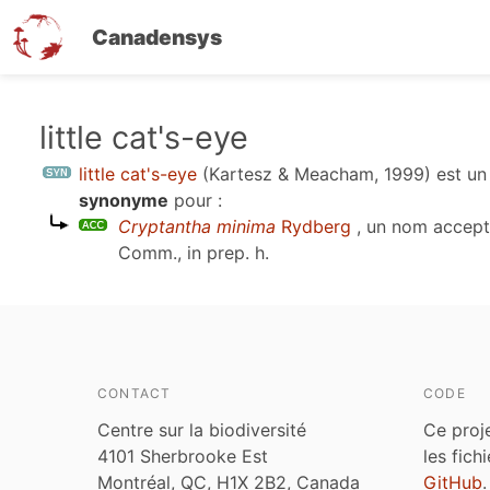
Canadensys
Aller
little cat's-eye
au
little cat's-eye
(Kartesz & Meacham, 1999)
est u
contenu
synonyme
pour :
principal
Cryptantha minima
Rydberg
, un nom accept
Comm., in prep. h
.
CONTACT
CODE
Centre sur la biodiversité
Ce proj
4101 Sherbrooke Est
les fich
Montréal, QC, H1X 2B2, Canada
GitHub
.