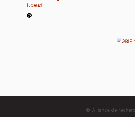
Noeud
© Alliance de reche