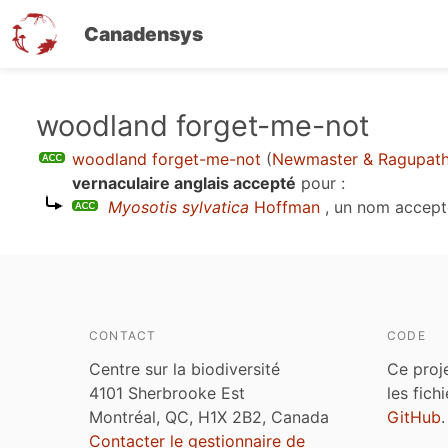
Canadensys
Aller
woodland forget-me-not
au
woodland forget-me-not
(
Newmaster & Ragupath
contenu
vernaculaire anglais accepté
pour :
principal
Myosotis sylvatica
Hoffman
, un nom accept
CONTACT
CODE
Centre sur la biodiversité
Ce proj
4101 Sherbrooke Est
les fich
Montréal, QC, H1X 2B2, Canada
GitHub
.
Contacter le gestionnaire de