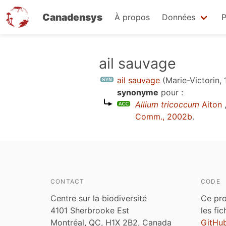
Canadensys
À propos
Données
P
Aller
ail sauvage
au
ail sauvage
(Marie-Victorin,
contenu
synonyme
pour :
principal
Allium tricoccum
Aiton
Comm., 2002b
.
CONTACT
CODE
Centre sur la biodiversité
Ce pro
4101 Sherbrooke Est
les fi
Montréal, QC, H1X 2B2, Canada
GitHu