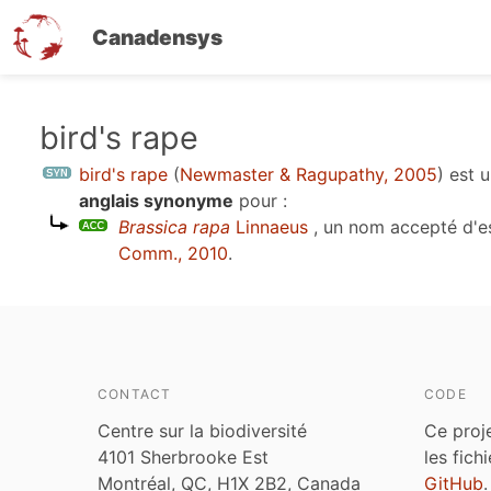
Canadensys
Aller
bird's rape
au
bird's rape
(
Newmaster & Ragupathy, 2005
)
est 
contenu
anglais synonyme
pour :
principal
Brassica rapa
Linnaeus
, un nom accepté d'
Comm., 2010
.
CONTACT
CODE
Centre sur la biodiversité
Ce proj
4101 Sherbrooke Est
les fich
Montréal, QC, H1X 2B2, Canada
GitHub
.