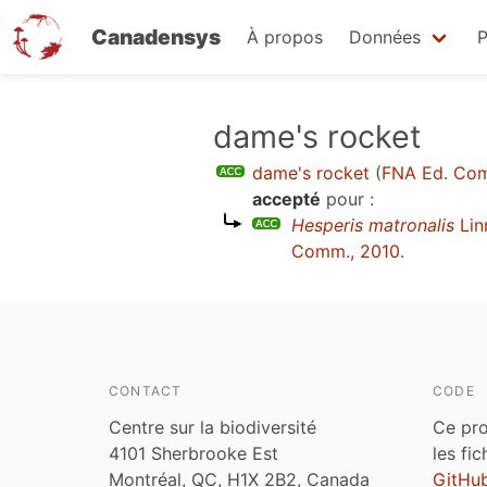
Canadensys
À propos
Données
P
Aller
dame's rocket
au
dame's rocket
(
FNA Ed. Com
contenu
accepté
pour :
principal
Hesperis matronalis
Lin
Comm., 2010
.
CONTACT
CODE
Centre sur la biodiversité
Ce pro
4101 Sherbrooke Est
les fi
Montréal, QC, H1X 2B2, Canada
GitHu