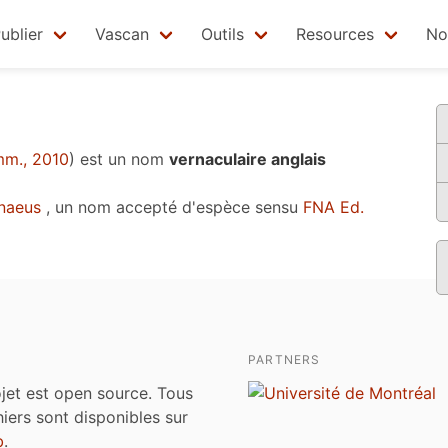
ublier
Vascan
Outils
Resources
No
m., 2010
)
est un nom
vernaculaire anglais
naeus
, un nom accepté d'espèce sensu
FNA Ed.
PARTNERS
jet est open source. Tous
chiers sont disponibles sur
b
.