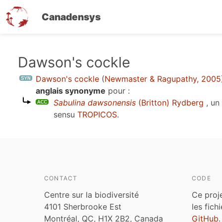
Canadensys
Aller
Dawson's cockle
au
Dawson's cockle
(
Newmaster & Ragupathy, 2005
contenu
anglais synonyme
pour :
principal
Sabulina dawsonensis
(Britton) Rydberg
, un
sensu
TROPICOS
.
CONTACT
CODE
Centre sur la biodiversité
Ce proj
4101 Sherbrooke Est
les fich
Montréal, QC, H1X 2B2, Canada
GitHub
.