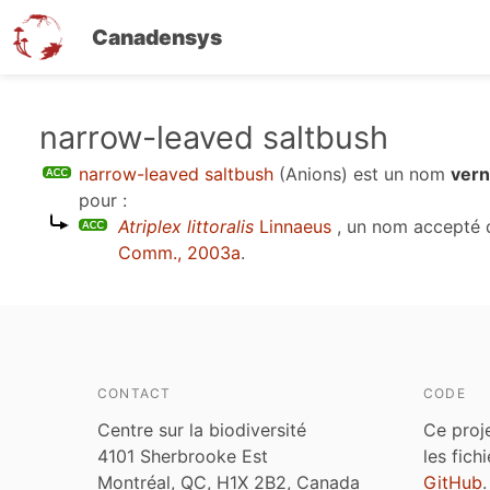
Canadensys
Aller
narrow-leaved saltbush
au
narrow-leaved saltbush
(Anions)
est un nom
vern
contenu
pour :
principal
Atriplex littoralis
Linnaeus
, un nom accepté 
Comm., 2003a
.
CONTACT
CODE
Centre sur la biodiversité
Ce proj
4101 Sherbrooke Est
les fich
Montréal, QC, H1X 2B2, Canada
GitHub
.