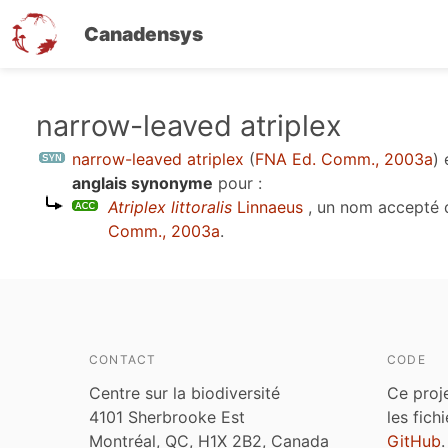
Canadensys
Aller
narrow-leaved atriplex
au
narrow-leaved atriplex
(
FNA Ed. Comm., 2003a
)
contenu
anglais synonyme
pour :
principal
Atriplex littoralis
Linnaeus
, un nom accepté 
Comm., 2003a
.
CONTACT
CODE
Centre sur la biodiversité
Ce proj
4101 Sherbrooke Est
les fich
Montréal, QC, H1X 2B2, Canada
GitHub
.