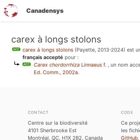
Canadensys
Aller
carex à longs stolons
au
carex à longs stolons
(Payette, 2013-2024)
est u
contenu
français accepté
pour :
principal
Carex chordorrhiza
Linnaeus f.
, un nom acc
Ed. Comm., 2002a
.
CONTACT
CODE
Centre sur la biodiversité
Ce proj
4101 Sherbrooke Est
les fich
Montréal, QC, H1X 2B2, Canada
GitHub
.