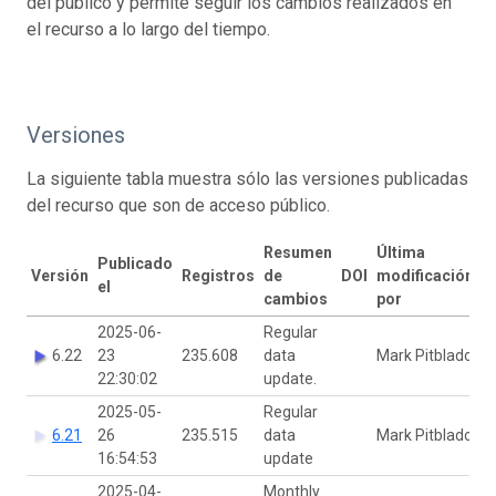
del público y permite seguir los cambios realizados en
el recurso a lo largo del tiempo.
Versiones
La siguiente tabla muestra sólo las versiones publicadas
del recurso que son de acceso público.
Resumen
Última
Publicado
Versión
Registros
de
DOI
modificación
el
cambios
por
2025-06-
Regular
6.22
23
235.608
data
Mark Pitblado
22:30:02
update.
2025-05-
Regular
6.21
26
235.515
data
Mark Pitblado
16:54:53
update
2025-04-
Monthly