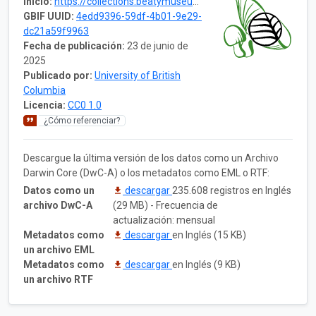
Inicio:
https://collections.beatymuseum.ubc.ca/dataset/4edd9396-59df-4b01-9e29-dc21a59f9963
GBIF UUID:
4edd9396-59df-4b01-9e29-
dc21a59f9963
Fecha de publicación:
23 de junio de
2025
Publicado por:
University of British
Columbia
Licencia:
CC0 1.0
¿Cómo referenciar?
Descargue la última versión de los datos como un Archivo
Darwin Core (DwC-A) o los metadatos como EML o RTF:
Datos como un
descargar
235.608 registros en Inglés
archivo DwC-A
(29 MB) - Frecuencia de
actualización: mensual
Metadatos como
descargar
en Inglés (15 KB)
un archivo EML
Metadatos como
descargar
en Inglés (9 KB)
un archivo RTF