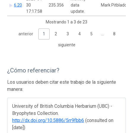
6.20
30
235.356
data
Mark Pitblado
17:17:58
update.
Mostrando 1 a 3 de 23
anterior
1
2
3
4
5
…
8
siguiente
¿Cómo referenciar?
Los usuarios deben citar este trabajo de la siguiente
manera:
University of British Columbia Herbarium (UBC) -
Bryophytes Collection.
http://dx.doi.org/10.5886/5rr9fbb6
(consulted on
[date])