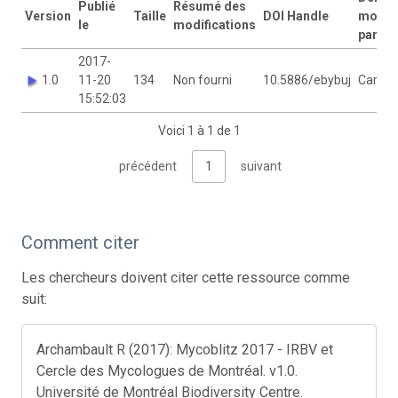
Publié
Résumé des
Version
Taille
DOI Handle
modifi
le
modifications
par
2017-
1.0
11-20
134
Non fourni
10.5886/ebybuj
Carole
15:52:03
Voici 1 à 1 de 1
précédent
1
suivant
Comment citer
Les chercheurs doivent citer cette ressource comme
suit:
Archambault R (2017): Mycoblitz 2017 - IRBV et
Cercle des Mycologues de Montréal. v1.0.
Université de Montréal Biodiversity Centre.