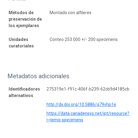
Métodos de
Montado con alfileres
preservación de
los ejemplares
Unidades
Conteo 253.000 +/- 200 specimens
curatoriales
Metadatos adicionales
Identificadores
275319e1-f91c-406f-b239-62cb9d4185cb
alternativos
http://dx.doi.org/10.5886/q79vhp1e
https://data.canadensys.net/ipt/resource?
r=lemq-specimens