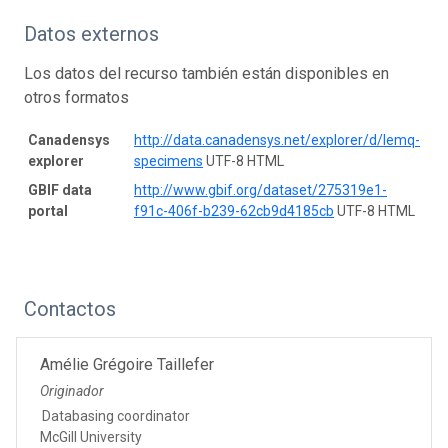
Datos externos
Los datos del recurso también están disponibles en
otros formatos
Canadensys
http://data.canadensys.net/explorer/d/lemq-
explorer
specimens
UTF-8 HTML
GBIF data
http://www.gbif.org/dataset/275319e1-
portal
f91c-406f-b239-62cb9d4185cb
UTF-8 HTML
Contactos
Amélie Grégoire Taillefer
Originador
Databasing coordinator
McGill University