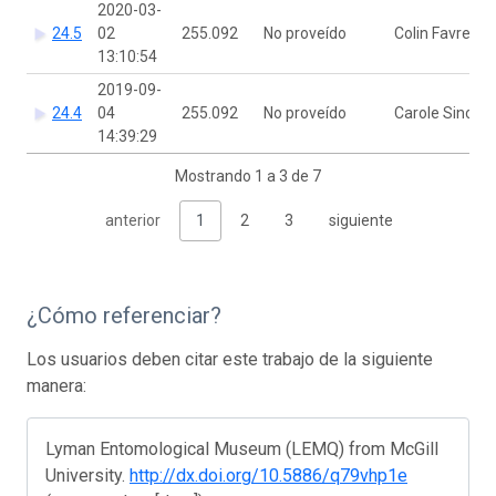
2020-03-
24.5
02
255.092
No proveído
Colin Favret
13:10:54
2019-09-
24.4
04
255.092
No proveído
Carole Sinou
14:39:29
Mostrando 1 a 3 de 7
anterior
1
2
3
siguiente
¿Cómo referenciar?
Los usuarios deben citar este trabajo de la siguiente
manera:
Lyman Entomological Museum (LEMQ) from McGill
University.
http://dx.doi.org/10.5886/q79vhp1e