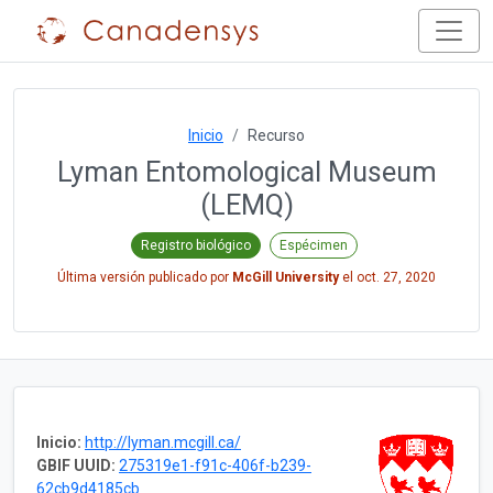
Inicio
Recurso
Lyman Entomological Museum
(LEMQ)
Registro biológico
Espécimen
Última versión publicado por
McGill University
el
oct. 27, 2020
Inicio:
http://lyman.mcgill.ca/
GBIF UUID:
275319e1-f91c-406f-b239-
62cb9d4185cb