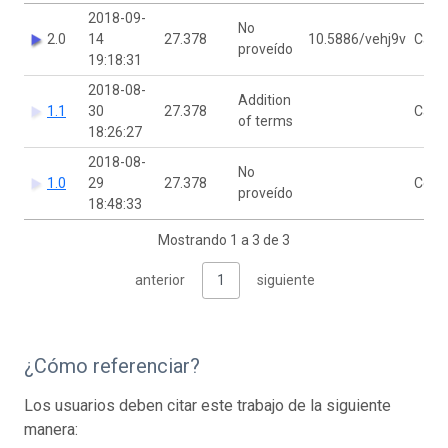
2018-09-
No
2.0
14
27.378
10.5886/vehj9v
Carol
proveído
19:18:31
2018-08-
Addition
1.1
30
27.378
Carol
of terms
18:26:27
2018-08-
No
1.0
29
27.378
Colin
proveído
18:48:33
Mostrando 1 a 3 de 3
anterior
1
siguiente
¿Cómo referenciar?
Los usuarios deben citar este trabajo de la siguiente
manera: