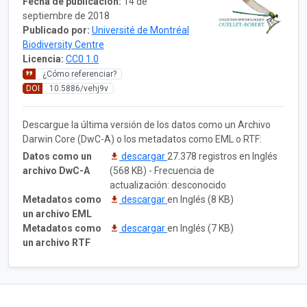
Fecha de publicación:
14 de
septiembre de 2018
Publicado por:
Université de Montréal
Biodiversity Centre
Licencia:
CC0 1.0
¿Cómo referenciar?
DOI
10.5886/vehj9v
Descargue la última versión de los datos como un Archivo
Darwin Core (DwC-A) o los metadatos como EML o RTF:
Datos como un
descargar
27.378 registros en Inglés
archivo DwC-A
(568 KB) - Frecuencia de
actualización: desconocido
Metadatos como
descargar
en Inglés (8 KB)
un archivo EML
Metadatos como
descargar
en Inglés (7 KB)
un archivo RTF