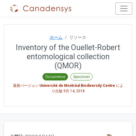
ホーム
リソース
Inventory of the Ouellet-Robert
entomological collection
(QMOR)
Occurrence
Specimen
最新バージョン
Université de Montréal Biodiversity Centre
によ
り出版
9月 14, 2018