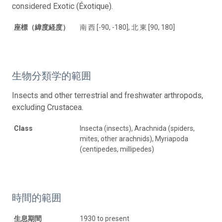
considered Exotic (Éxotique).
座標（緯度経度）
南 西 [-90, -180], 北 東 [90, 180]
生物分類学的範囲
Insects and other terrestrial and freshwater arthropods,
excluding Crustacea.
Class
Insecta (insects), Arachnida (spiders,
mites, other arachnids), Myriapoda
(centipedes, millipedes)
時間的範囲
生息期間
1930 to present