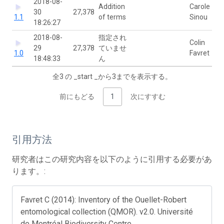
2018-08-
Addition
Carole
30
27,378
1.1
of terms
Sinou
18:26:27
2018-08-
指定され
Colin
29
27,378
ていませ
1.0
Favret
18:48:33
ん
全3 の _start _から3までを表示する。
前にもどる
1
次にすすむ
引用方法
研究者はこの研究内容を以下のように引用する必要があ
ります。:
Favret C (2014): Inventory of the Ouellet-Robert
entomological collection (QMOR). v2.0. Université
de Montréal Biodiversity Centre.