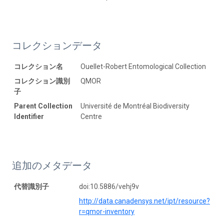
コレクションデータ
コレクション名
Ouellet-Robert Entomological Collection
コレクション識別
QMOR
子
Parent Collection
Université de Montréal Biodiversity
Identifier
Centre
追加のメタデータ
代替識別子
doi:10.5886/vehj9v
http://data.canadensys.net/ipt/resource?
r=qmor-inventory