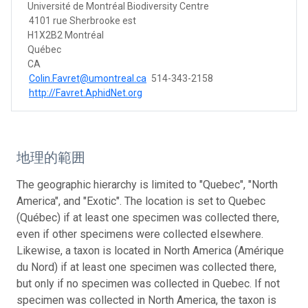
Université de Montréal Biodiversity Centre
4101 rue Sherbrooke est
H1X2B2 Montréal
Québec
CA
Colin.Favret@umontreal.ca
514-343-2158
http://Favret.AphidNet.org
地理的範囲
The geographic hierarchy is limited to "Quebec", "North
America", and "Exotic". The location is set to Quebec
(Québec) if at least one specimen was collected there,
even if other specimens were collected elsewhere.
Likewise, a taxon is located in North America (Amérique
du Nord) if at least one specimen was collected there,
but only if no specimen was collected in Quebec. If not
specimen was collected in North America, the taxon is