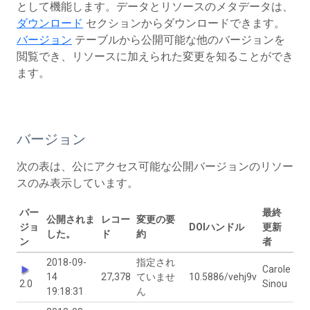
として機能します。データとリソースのメタデータは、
ダウンロード
セクションからダウンロードできます。
バージョン
テーブルから公開可能な他のバージョンを
閲覧でき、リソースに加えられた変更を知ることができ
ます。
バージョン
次の表は、公にアクセス可能な公開バージョンのリソー
スのみ表示しています。
バー
最終
公開されま
レコー
変更の要
ジョ
DOIハンドル
更新
した。
ド
約
ン
者
2018-09-
指定され
Carole
14
27,378
ていませ
10.5886/vehj9v
2.0
Sinou
19:18:31
ん