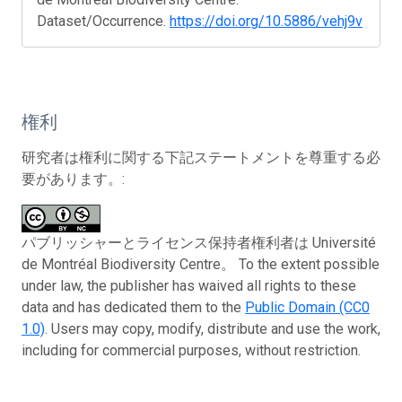
Dataset/Occurrence.
https://doi.org/10.5886/vehj9v
権利
研究者は権利に関する下記ステートメントを尊重する必
要があります。:
パブリッシャーとライセンス保持者権利者は Université
de Montréal Biodiversity Centre。 To the extent possible
under law, the publisher has waived all rights to these
data and has dedicated them to the
Public Domain (CC0
1.0)
. Users may copy, modify, distribute and use the work,
including for commercial purposes, without restriction.