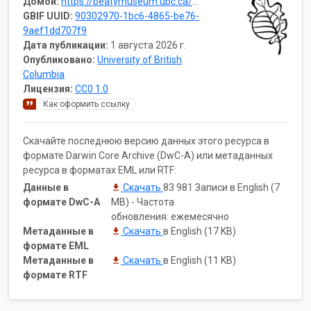
Домой:
https://beatymuseum.ubc.ca/research-2/collections/herbarium/
GBIF UUID:
90302970-1bc6-4865-be76-
9aef1dd707f9
Дата публикации:
1 августа 2026 г.
Опубликовано:
University of British
Columbia
Лицензия:
CC0 1.0
Как оформить ссылку
Скачайте последнюю версию данных этого ресурса в
формате Darwin Core Archive (DwC-A) или метаданных
ресурса в форматах EML или RTF:
Данные в
Скачать
83 981 Записи в English (7
формате DwC-A
MB) - Частота
обновления: ежемесячно
Метаданные в
Скачать
в English (17 KB)
формате EML
Метаданные в
Скачать
в English (11 KB)
формате RTF