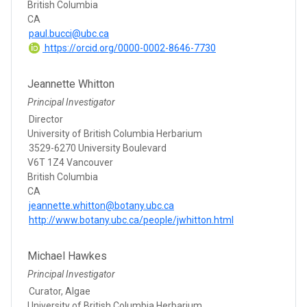
British Columbia
CA
paul.bucci@ubc.ca
https://orcid.org/0000-0002-8646-7730
Jeannette Whitton
Principal Investigator
Director
University of British Columbia Herbarium
3529-6270 University Boulevard
V6T 1Z4 Vancouver
British Columbia
CA
jeannette.whitton@botany.ubc.ca
http://www.botany.ubc.ca/people/jwhitton.html
Michael Hawkes
Principal Investigator
Curator, Algae
University of British Columbia Herbarium