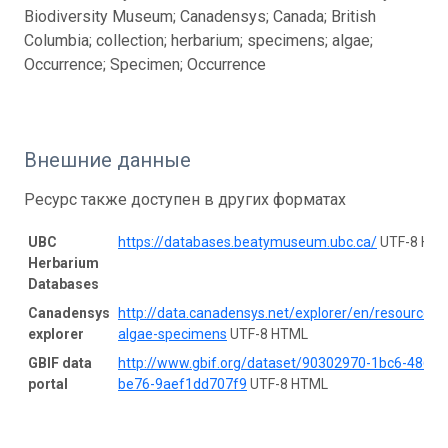
Biodiversity Museum; Canadensys; Canada; British
Columbia; collection; herbarium; specimens; algae;
Occurrence; Specimen; Occurrence
Внешние данные
Ресурс также доступен в других форматах
UBC
https://databases.beatymuseum.ubc.ca/
UTF-8 HT
Herbarium
Databases
Canadensys
http://data.canadensys.net/explorer/en/resources/
explorer
algae-specimens
UTF-8 HTML
GBIF data
http://www.gbif.org/dataset/90302970-1bc6-4865-
portal
be76-9aef1dd707f9
UTF-8 HTML