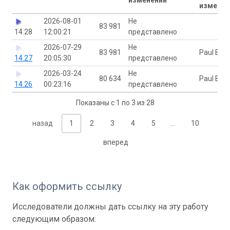
изменен
2026-08-01
Не
83 981
14.28
12:00:21
представлено
2026-07-29
Не
83 981
Paul Bucc
14.27
20:05:30
представлено
2026-03-24
Не
80 634
Paul Bucc
14.26
00:23:16
представлено
Показаны с 1 по 3 из 28
назад
1
2
3
4
5
…
10
вперед
Как оформить ссылку
Исследователи должны дать ссылку на эту работу
следующим образом: