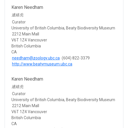
Karen Needham
連絡先
Curator
University of British Columbia, Beaty Biodiversity Museum
2212 Main Mall
V6T 1Z4 Vancouver
British Columbia
CA
needham@zoology.ubc.ca
(604) 822-3379
http://www.beatymuseum.ubc.ca
Karen Needham
連絡先
Curator
University of British Columbia, Beaty Biodiversity Museum
2212 Main Mall
V6T 1Z4 Vancouver
British Columbia
CA