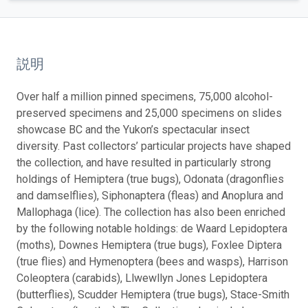
説明
Over half a million pinned specimens, 75,000 alcohol-
preserved specimens and 25,000 specimens on slides
showcase BC and the Yukon’s spectacular insect
diversity. Past collectors’ particular projects have shaped
the collection, and have resulted in particularly strong
holdings of Hemiptera (true bugs), Odonata (dragonflies
and damselflies), Siphonaptera (fleas) and Anoplura and
Mallophaga (lice). The collection has also been enriched
by the following notable holdings: de Waard Lepidoptera
(moths), Downes Hemiptera (true bugs), Foxlee Diptera
(true flies) and Hymenoptera (bees and wasps), Harrison
Coleoptera (carabids), Llwewllyn Jones Lepidoptera
(butterflies), Scudder Hemiptera (true bugs), Stace-Smith