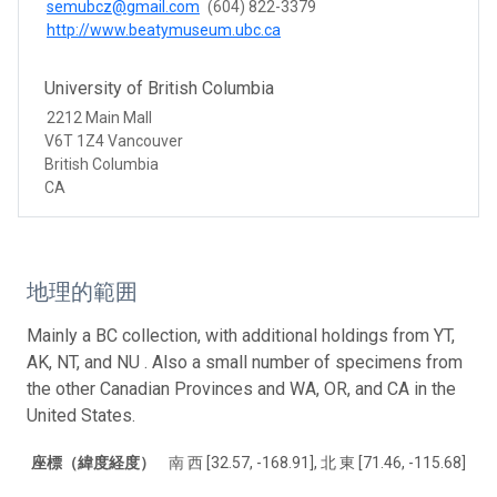
semubcz@gmail.com
(604) 822-3379
http://www.beatymuseum.ubc.ca
University of British Columbia
2212 Main Mall
V6T 1Z4 Vancouver
British Columbia
CA
地理的範囲
Mainly a BC collection, with additional holdings from YT,
AK, NT, and NU . Also a small number of specimens from
the other Canadian Provinces and WA, OR, and CA in the
United States.
座標（緯度経度）
南 西 [32.57, -168.91], 北 東 [71.46, -115.68]