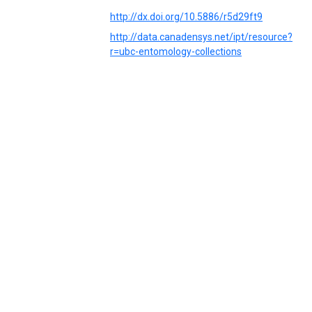
http://dx.doi.org/10.5886/r5d29ft9
http://data.canadensys.net/ipt/resource?
r=ubc-entomology-collections