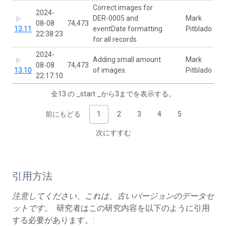
Correct images for
2024-
DER-0005 and
Mark
08-08
74,473
13.11
eventDate formatting
Pitblado
22:38:23
for all records
2024-
Adding small amount
Mark
08-08
74,473
13.10
of images.
Pitblado
22:17:10
全13 の _start _から3までを表示する。
前にもどる
1
2
3
4
5
次にすすむ
引用方法
注意してください、これは、古いバージョンのデータセ
ットです。
研究者はこの研究内容を以下のように引用
する必要があります。: