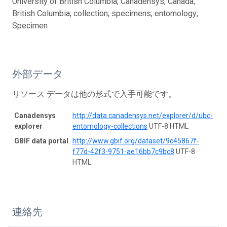
University of British Columbia; Canadensys; Canada;
British Columbia; collection; specimens; entomology;
Specimen
外部データ
リソース データは他の形式で入手可能です。
Canadensys
http://data.canadensys.net/explorer/d/ubc-
explorer
entomology-collections
UTF-8 HTML
GBIF data portal
http://www.gbif.org/dataset/9c45867f-
f77d-42f3-9751-ae16bb7c9bc8
UTF-8
HTML
連絡先