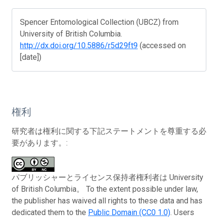
Spencer Entomological Collection (UBCZ) from
University of British Columbia.
http://dx.doi.org/10.5886/r5d29ft9
(accessed on
[date])
権利
研究者は権利に関する下記ステートメントを尊重する必
要があります。:
パブリッシャーとライセンス保持者権利者は University
of British Columbia。 To the extent possible under law,
the publisher has waived all rights to these data and has
dedicated them to the
Public Domain (CC0 1.0)
. Users