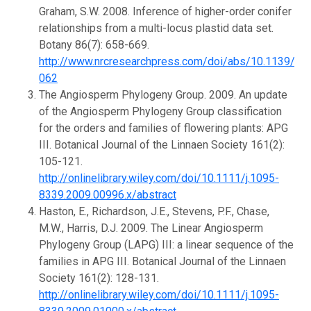
Graham, S.W. 2008. Inference of higher-order conifer
relationships from a multi-locus plastid data set.
Botany 86(7): 658-669.
http://www.nrcresearchpress.com/doi/abs/10.1139/B0
062
The Angiosperm Phylogeny Group. 2009. An update
of the Angiosperm Phylogeny Group classification
for the orders and families of flowering plants: APG
III. Botanical Journal of the Linnaen Society 161(2):
105-121.
http://onlinelibrary.wiley.com/doi/10.1111/j.1095-
8339.2009.00996.x/abstract
Haston, E., Richardson, J.E., Stevens, P.F., Chase,
M.W., Harris, D.J. 2009. The Linear Angiosperm
Phylogeny Group (LAPG) III: a linear sequence of the
families in APG III. Botanical Journal of the Linnaen
Society 161(2): 128-131.
http://onlinelibrary.wiley.com/doi/10.1111/j.1095-