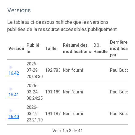
Versions
Le tableau ci-dessous naffiche que les versions
publiées de la ressource accessibles publiquement.
Dernière
Publié
Résumé des
DOI
Version
Taille
modificatio
le
modifications
Handle
par
2026-
07-29
192 783
Non fourni
Paul Bucci
16.42
20:08:30
2026-
03-24
191 189
Non fourni
Paul Bucci
16.41
00:24:25
2026-
03-19
191 187
Non fourni
Paul Bucci
16.40
23:21:19
Voici 1 à 3 de 41