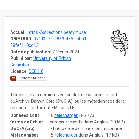
Accueil:
https://collections.beatymuseum.ubc.ca/dataset/07fd0d79-4883-435f-bba1-58fef110cd13
GBIF UUID:
07fd0d79-4883-435f-bba1-
58fef110cd13
Date de publication:
7 février 2024
Publié par:
University of British
Columbia
Licence:
CC0 1.0
Comment citer
Téléchargez la dernière version de la ressource en tant
quArchive Darwin Core (DwC-A), ou les métadonnées de la
ressource au format EML ou RTF :
Données sous
télécharger
186 773
forme de fichier
enregistrements dans Anglais (30 MB)
DwC-A (zip)
- Fréquence de mise à jour: inconnue
Métadonnées
télécharger
dans Anglais (17 KB)