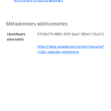
8339.2009.01000.x/abstract
Métadonnées additionnelles
Identifiants
07fd0d79-4883-435f-bba1-58fef110cd13
alternatifs
https://data.canadensys.net/ipt/resource?
r=ubc-vascular-specimens