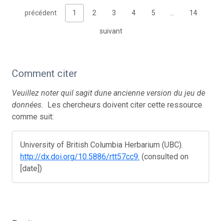
précédent
1
2
3
4
5
…
14
suivant
Comment citer
Veuillez noter quil sagit dune ancienne version du jeu de
données.
Les chercheurs doivent citer cette ressource
comme suit:
University of British Columbia Herbarium (UBC).
http://dx.doi.org/10.5886/rtt57cc9.
(consulted on
[date])