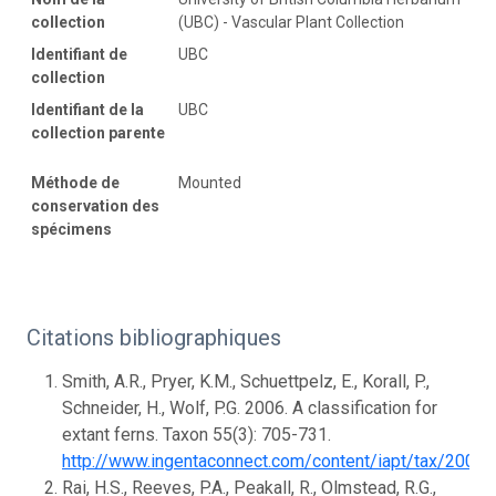
collection
(UBC) - Vascular Plant Collection
Identifiant de
UBC
collection
Identifiant de la
UBC
collection parente
Méthode de
Mounted
conservation des
spécimens
Citations bibliographiques
Smith, A.R., Pryer, K.M., Schuettpelz, E., Korall, P.,
Schneider, H., Wolf, P.G. 2006. A classification for
extant ferns. Taxon 55(3): 705-731.
http://www.ingentaconnect.com/content/iapt/tax/200
Rai, H.S., Reeves, P.A., Peakall, R., Olmstead, R.G.,