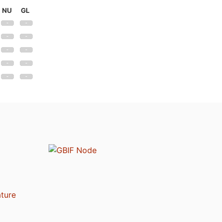
NU
GL