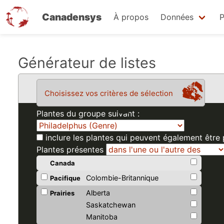
Canadensys
À propos
Données
P
Aller
Générateur de listes
au
contenu
Choisissez vos critères de sélection
principal
Plantes du groupe suivant :
inclure les plantes qui peuvent également être
Plantes présentes
Canada
Colombie-Britannique
Pacifique
Alberta
Prairies
Saskatchewan
Manitoba