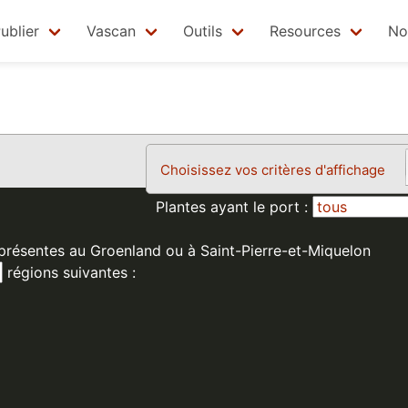
ublier
Vascan
Outils
Resources
No
Choisissez vos critères d'affichage
Plantes ayant le port :
 présentes au Groenland ou à Saint-Pierre-et-Miquelon
régions suivantes :