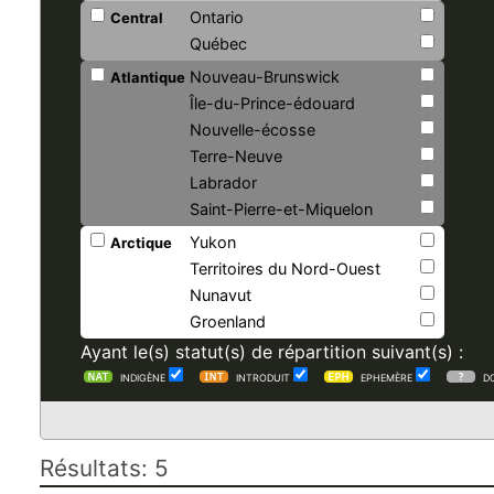
Ontario
Central
Québec
Nouveau-Brunswick
Atlantique
Île-du-Prince-édouard
Nouvelle-écosse
Terre-Neuve
Labrador
Saint-Pierre-et-Miquelon
Yukon
Arctique
Territoires du Nord-Ouest
Nunavut
Groenland
Ayant le(s) statut(s) de répartition suivant(s) :
INDIGÈNE
INTRODUIT
EPHEMÈRE
D
Résultats: 5