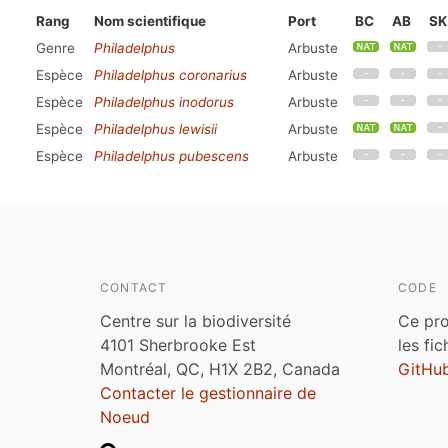
Rang
Nom scientifique
Port
BC
AB
SK
Genre
Philadelphus
Arbuste
Espèce
Philadelphus coronarius
Arbuste
Espèce
Philadelphus inodorus
Arbuste
Espèce
Philadelphus lewisii
Arbuste
Espèce
Philadelphus pubescens
Arbuste
CONTACT
CODE
Centre sur la biodiversité
Ce pro
4101 Sherbrooke Est
les fi
Montréal, QC, H1X 2B2, Canada
GitHu
Contacter le gestionnaire de
Noeud