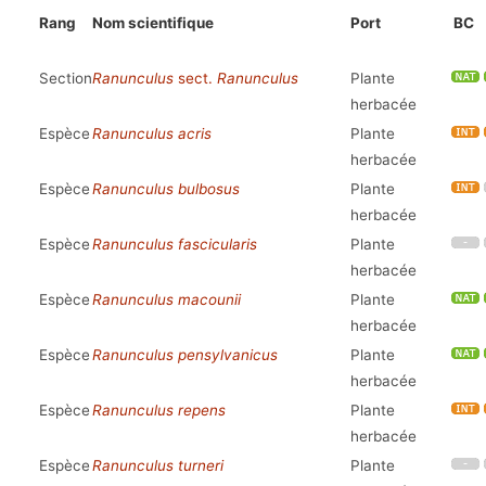
Rang
Nom scientifique
Port
BC
Section
Ranunculus
sect.
Ranunculus
Plante
herbacée
Espèce
Ranunculus acris
Plante
herbacée
Espèce
Ranunculus bulbosus
Plante
herbacée
Espèce
Ranunculus fascicularis
Plante
herbacée
Espèce
Ranunculus macounii
Plante
herbacée
Espèce
Ranunculus pensylvanicus
Plante
herbacée
Espèce
Ranunculus repens
Plante
herbacée
Espèce
Ranunculus turneri
Plante