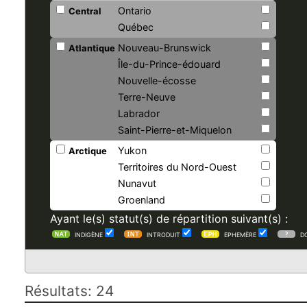
Ontario
Central
Québec
Nouveau-Brunswick
Atlantique
Île-du-Prince-édouard
Nouvelle-écosse
Terre-Neuve
Labrador
Saint-Pierre-et-Miquelon
Yukon
Arctique
Territoires du Nord-Ouest
Nunavut
Groenland
Ayant le(s) statut(s) de répartition suivant(s) :
INDIGÈNE
INTRODUIT
EPHEMÈRE
D
Résultats: 24