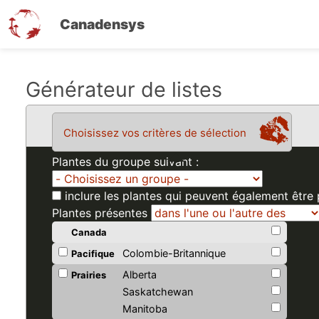
Canadensys
Aller
Générateur de listes
au
contenu
Choisissez vos critères de sélection
principal
Plantes du groupe suivant :
inclure les plantes qui peuvent également être
Plantes présentes
Canada
Colombie-Britannique
Pacifique
Alberta
Prairies
Saskatchewan
Manitoba