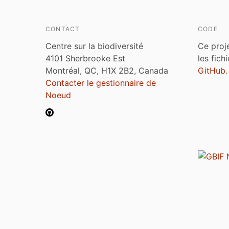
CONTACT
CODE
Centre sur la biodiversité
Ce proj
4101 Sherbrooke Est
les fich
Montréal, QC, H1X 2B2, Canada
GitHub
.
Contacter le gestionnaire de
Noeud