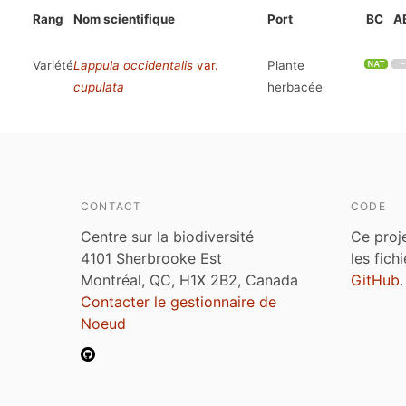
Rang
Nom scientifique
Port
BC
A
Variété
Lappula occidentalis
var.
Plante
cupulata
herbacée
CONTACT
CODE
Centre sur la biodiversité
Ce proj
4101 Sherbrooke Est
les fich
Montréal, QC, H1X 2B2, Canada
GitHub
.
Contacter le gestionnaire de
Noeud