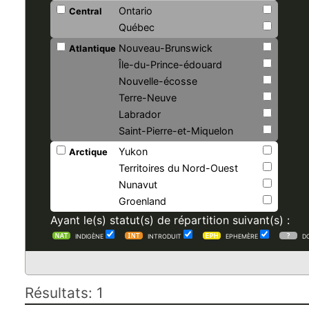
Ontario
Central
Québec
Nouveau-Brunswick
Atlantique
Île-du-Prince-édouard
Nouvelle-écosse
Terre-Neuve
Labrador
Saint-Pierre-et-Miquelon
Yukon
Arctique
Territoires du Nord-Ouest
Nunavut
Groenland
Ayant le(s) statut(s) de répartition suivant(s) :
INDIGÈNE
INTRODUIT
EPHEMÈRE
D
Résultats: 1