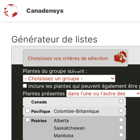
Canadensys
Aller
Générateur de listes
au
contenu
Choisissez vos critères de sélection
principal
Plantes du groupe suivant :
inclure les plantes qui peuvent également être
Plantes présentes
Canada
Colombie-Britannique
Pacifique
Alberta
Prairies
Saskatchewan
Manitoba