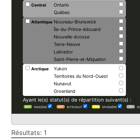
Ontario
Central
Québec
Nouveau-Brunswick
Atlantique
Île-du-Prince-édouard
Nouvelle-écosse
Terre-Neuve
Labrador
Saint-Pierre-et-Miquelon
Yukon
Arctique
Territoires du Nord-Ouest
Nunavut
Groenland
Ayant le(s) statut(s) de répartition suivant(s) :
INDIGÈNE
INTRODUIT
EPHEMÈRE
D
Résultats: 1