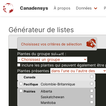
Canadensys
À propos
Données
P
Aller
Générateur de listes
au
contenu
Choisissez vos critères de sélection
principal
Plantes du groupe suivant :
inclure les plantes qui peuvent également être
Plantes présentes
Canada
Colombie-Britannique
Pacifique
Alberta
Prairies
Saskatchewan
Manitoba