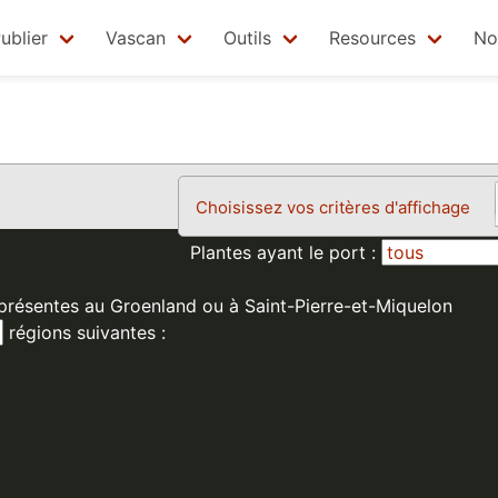
ublier
Vascan
Outils
Resources
No
Choisissez vos critères d'affichage
Plantes ayant le port :
 présentes au Groenland ou à Saint-Pierre-et-Miquelon
régions suivantes :