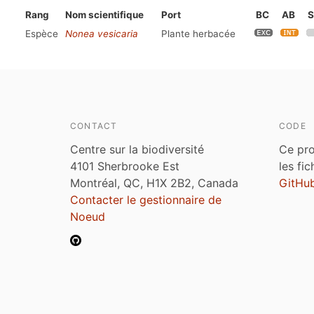
Rang
Nom scientifique
Port
BC
AB
S
Espèce
Nonea vesicaria
Plante herbacée
CONTACT
CODE
Centre sur la biodiversité
Ce pro
4101 Sherbrooke Est
les fi
Montréal, QC, H1X 2B2, Canada
GitHu
Contacter le gestionnaire de
Noeud