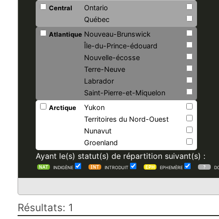
Ontario
Central
Québec
Nouveau-Brunswick
Atlantique
Île-du-Prince-édouard
Nouvelle-écosse
Terre-Neuve
Labrador
Saint-Pierre-et-Miquelon
Yukon
Arctique
Territoires du Nord-Ouest
Nunavut
Groenland
Ayant le(s) statut(s) de répartition suivant(s) :
INDIGÈNE
INTRODUIT
EPHEMÈRE
D
Résultats: 1