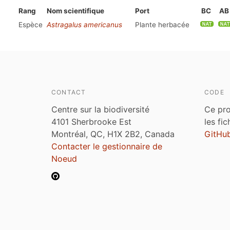
Rang
Nom scientifique
Port
BC
AB
Espèce
Astragalus americanus
Plante herbacée
CONTACT
CODE
Centre sur la biodiversité
Ce pro
4101 Sherbrooke Est
les fi
Montréal, QC, H1X 2B2, Canada
GitHu
Contacter le gestionnaire de
Noeud