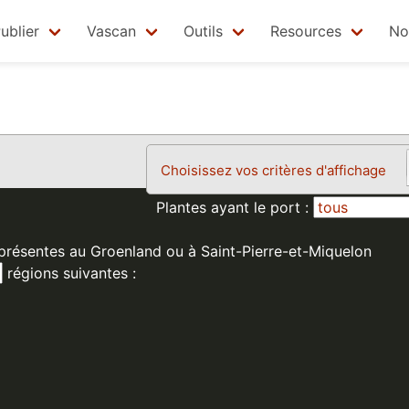
ublier
Vascan
Outils
Resources
No
Choisissez vos critères d'affichage
Plantes ayant le port :
 présentes au Groenland ou à Saint-Pierre-et-Miquelon
régions suivantes :