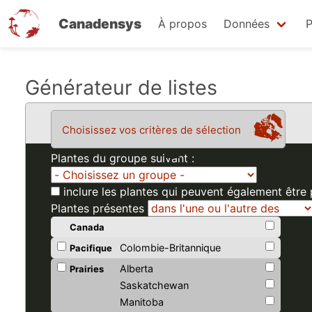
Canadensys
À propos
Données
P
Aller
Générateur de listes
au
contenu
Choisissez vos critères de sélection
principal
Plantes du groupe suivant :
inclure les plantes qui peuvent également être
Plantes présentes
Canada
Colombie-Britannique
Pacifique
Alberta
Prairies
Saskatchewan
Manitoba